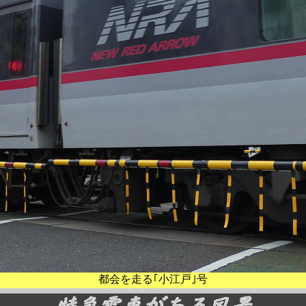
都会を走る｢小江戸｣号