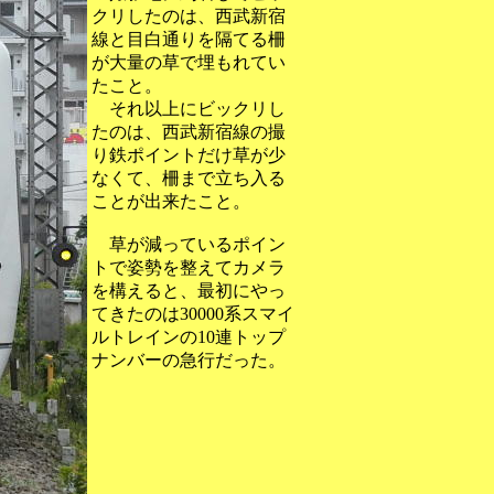
クリしたのは、西武新宿
線と目白通りを隔てる柵
が大量の草で埋もれてい
たこと。
それ以上にビックリし
たのは、西武新宿線の撮
り鉄ポイントだけ草が少
なくて、柵まで立ち入る
ことが出来たこと。
草が減っているポイン
トで姿勢を整えてカメラ
を構えると、最初にやっ
てきたのは30000系スマイ
ルトレインの10連トップ
ナンバーの急行だった。