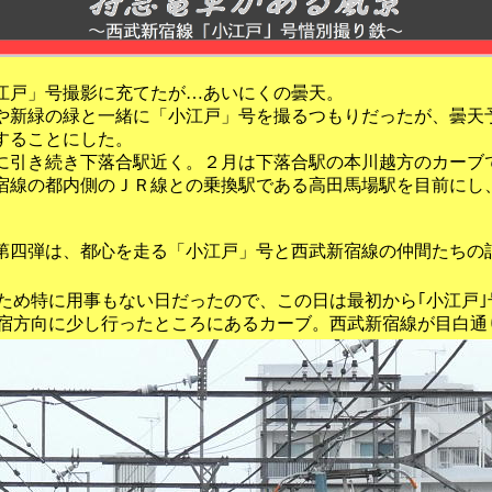
江戸」号撮影に充てたが…あいにくの曇天。
新緑の緑と一緒に「小江戸」号を撮るつもりだったが、曇天
することにした。
引き続き下落合駅近く。２月は下落合駅の本川越方のカーブ
宿線の都内側のＪＲ線との乗換駅である高田馬場駅を目前にし
四弾は、都心を走る「小江戸」号と西武新宿線の仲間たちの
ため特に用事もない日だったので、この日は最初から｢小江戸
宿方向に少し行ったところにあるカーブ。西武新宿線が目白通