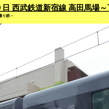
日 西武鉄道新宿線 高田馬場～
撮り鉄－