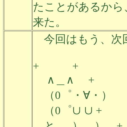
たことがあるから
来た。
今回はもう、次回
+ +
∧＿∧ +
（0゜・∀・）
（0゜∪ 
と＿_）__） +