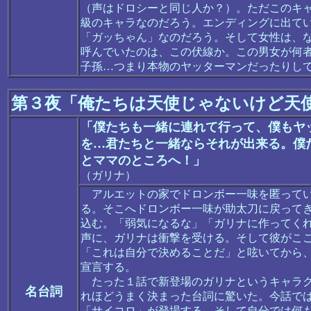
（声はドロシーと同じ人か？）。ただこのキ
級のキャラなのだろう。エンディングに出て
「ガッちゃん」なのだろう。そして女性は、
呼んでいたのは、この伏線か。この男女が何
子孫…つまり本物のヤッターマンだったりし
第３夜「俺たちは天使じゃないけど天
「僕たちも一緒に連れて行って、僕もヤ
を…君たちと一緒ならそれが出来る。僕た
とママのところへ！」
（ガリナ）
アルエットの家でドロンボー一味を匿ってい
る。そこへドロンボー一味が助太刀に戻って
込む。「弱気になるな」「ガリナに作ってく
声に、ガリナは衝撃を受ける。そして彼がこ
「これは自分で決めることだ」と呟いてから
宣言する。
たった１話で新登場のガリナというキャラク
名台詞
れほどうまく決まった台詞に驚いた。今話で
「サイコロ」が登場する。そして自分では何