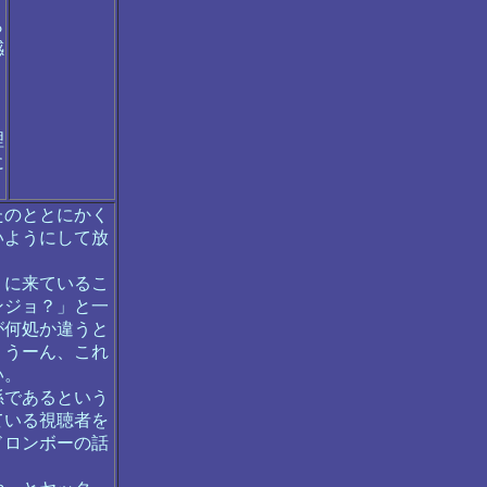
ら
感
。
う
理
に
たのととにかく
いようにして放
りに来ているこ
ンジョ？」と一
が何処か違うと
。うーん、これ
い。
孫であるという
ている視聴者を
ドロンボーの話