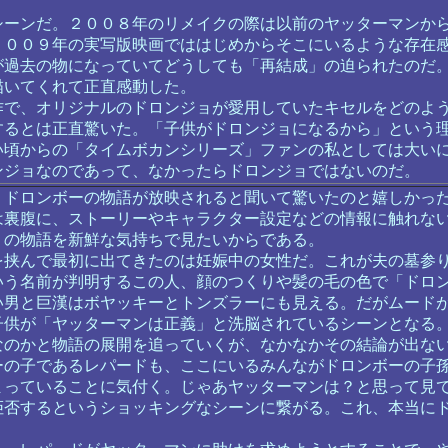
ーンだ。２００８年のリメイクの際は以前のヤッターマンか
２００９年の実写版映画でははじめからそこにいるような存在
が過去の物になっていてどうしても「再結成」の迫られたのだ
描いてくれて正直感動した。
で、オリジナルのドロンジョが愛用していたキセルをどのよ
するとは正直驚いた。「子供がドロンジョになるから」という
い頃からの「タイムボカンシリーズ」ファンの私としては大い
ンジョなのであって、なかったらドロンジョではないのだ。
ドロンボーの物語が放映されると聞いて驚いたのと嬉しかっ
は裏腹に、ストーリーやキャラクター設定などの情報に触れな
」の物語を新鮮な気持ちで見たいからである。
挟んで最初に出てきたのは妊娠中の女性だ。これが夫の墓参
いう名前が判明するこの人、顔のつくりや髪の毛の色で「ドロ
い男と巨漢はボヤッキーとトンズラーにも見える。だがムード
子供が「ヤッターマンは正義」と洗脳されているシーンとなる
なのかと物語の展開を追っていくが、なかなかその結論が出な
の子であるレパードも、ここにいるみんながドロンボーの子
まっていることに気付く。じゃあヤッターマンは？と思って見
拒否するというショッキングなシーンに繋がる。これ、本当に