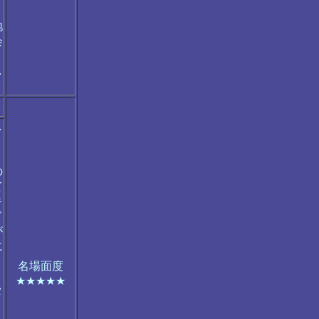
。
地
会
し
し
の
て
キ
ド
が
に
名場面度
★★★★★
タ