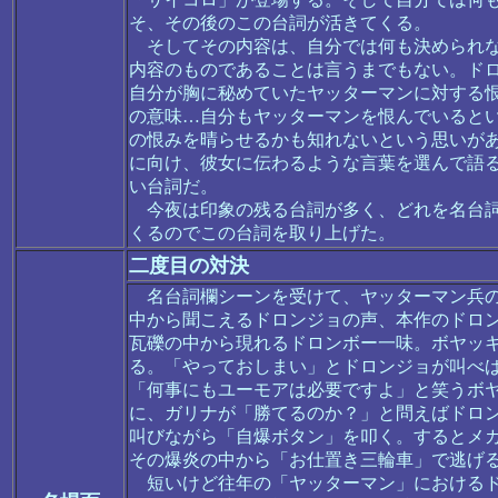
そ、その後のこの台詞が活きてくる。
そしてその内容は、自分では何も決められな
内容のものであることは言うまでもない。ド
自分が胸に秘めていたヤッターマンに対する
の意味…自分もヤッターマンを恨んでいると
の恨みを晴らせるかも知れないという思いが
に向け、彼女に伝わるような言葉を選んで語
い台詞だ。
今夜は印象の残る台詞が多く、どれを名台詞
くるのでこの台詞を取り上げた。
二度目の対決
名台詞欄シーンを受けて、ヤッターマン兵の
中から聞こえるドロンジョの声、本作のドロ
瓦礫の中から現れるドロンボー一味。ボヤッ
る。「やっておしまい」とドロンジョが叫べ
「何事にもユーモアは必要ですよ」と笑うボ
に、ガリナが「勝てるのか？」と問えばドロ
叫びながら「自爆ボタン」を叩く。するとメ
その爆炎の中から「お仕置き三輪車」で逃げ
短いけど往年の「ヤッターマン」におけるド