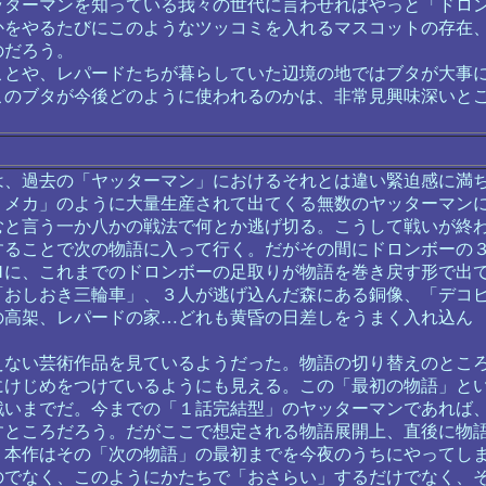
ターマンを知っている我々の世代に言わせればやっと「ドロ
かをやるたびにこのようなツッコミを入れるマスコットの存在
のだろう。
とや、レパードたちが暮らしていた辺境の地ではブタが大事
このブタが今後どのように使われるのかは、非常見興味深いと
、過去の「ヤッターマン」におけるそれとは違い緊迫感に満
リメカ」のように大量生産されて出てくる無数のヤッターマン
むと言う一か八かの戦法で何とか逃げ切る。こうして戦いが終
することで次の物語に入って行く。だがその間にドロンボーの
Ｍに、これまでのドロンボーの足取りが物語を巻き戻す形で出
「おしおき三輪車」、３人が逃げ込んだ森にある銅像、「デコ
の高架、レパードの家…どれも黄昏の日差しをうまく入れ込ん
ない芸術作品を見ているようだった。物語の切り替えのとこ
にけじめをつけているようにも見える。この「最初の物語」と
戦いまでだ。今までの「１話完結型」のヤッターマンであれば
すところだろう。だがここで想定される物語展開上、直後に物
、本作はその「次の物語」の最初までを今夜のうちにやってし
のでなく、このようにかたちで「おさらい」するだけでなく、