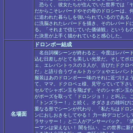
恐らく、彼女たちが住んでいた世界では「ヤ
だからこそレパードやその母のドロシーは、
に追われた暮らしを強いられているのである
に洗脳されたレパードを描き、そのレパード
る。「それまで信じていた価値観」というも
た決意が上手く描かれていると感心した。
ドロンボー結成
名台詞欄シーンが終わると、今度はレパード
込む日差しがとても美しい光景だ。そしてポ
ェ、エレパントゥスの３人が、古びたドクロ
だ」と語り合うヴォルトカッツェやエレパン
服装はあのドロンボー一味のそれに近づけよ
て、ママ。ドクロベェ様、見守っていて下さ
セルでシャボン玉を飛ばす。そのシャボン玉
がポーズを取って「ドロンジョ！」と叫ぶ。
「トンズラー！」と続く。オダさまの雄叫び
重なる形でシーンが代わり、「私たちはドロン
名場面
ンにおしおきをしてやる！ 力一杯デコピンし
ラサッサー！」と二人がアンサーバック。「
ーマンは栄えない！ 闇を払い、この世界に新