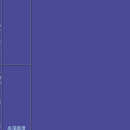
う
、
ム
そ
ト
な
て
の
で
目
と
。
言
名場面度