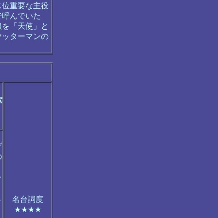
じ位重要な主役
で呼んでいた
娘を「天使」と
ヤッターマンの
パ
げ
の
を
こ
名台詞度
★★★★