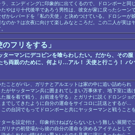
ャラ、エンディングに印象的に出てくるので、ドロンボーと同
いたやはり十代後半であろう男性は、彼女が家に戻ったシーン
なぜかレパードを「私の天使」と決めつけている。ドロシーが
者なのか？は次夜に向けて楽しみなところだ。この二人が実は
て。
使のフリをする」
ッターマンにデコピンを喰らわしたい。だから、その服
ち両親のために、何より…アル！ 天使と行こう！ パ
たことがバレ、ガリナとアルエットは家の中に追い詰められ
きたがヤッターマン兵に囲まれてしまい万事休す、地下室に逃
れた服を着て戦う、お前達を守る」とガリナに説くドロンジョ
こまでしてきたように自分の運命をサイコロに託送とするが…
、この台詞でもってドロンボーと共にヤッターマンと戦うこと
ターを設定付け、印象付けねばならないという難しい展開で
はガリナの初登場から彼の自分の運命を決めるアイテムとして
も決められない情けない男というのを見事に演じきったからこ