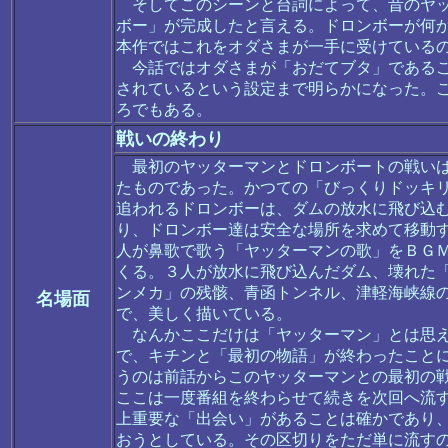
そしてこのシーンと台詞によって、昔のヤッ
ボー」が完成したと言える。ドロンボーが何
本作ではこれをオダさまが一手に受けている
今話ではオダさまが「おだてブタ」であるこ
されているという設定まで明らかになった。
ろでもある。
戦いの終わり
最初のヤッターマンとドロンボートの戦いは
たものであった。かつての「びっくりドッキ
追われるドロンボーは、ダムの放水に飛び込
り、ドロンボー達は安全な場所を求めて移動
人が鼻歌で歌う「ヤッターマンの歌」をＢＧ
くる。３人が放水に飛び込んだダム、壊れた
ンメカ」の残骸、青函トンネル、津軽海峡線
名場面
で、美しく描いている。
なんかここだけは「ヤッターマン」とは思え
で、キチンと「最初の物語」が終わったこと
うのは前話からこのヤッターマンとの最初の
ここは一度番組を終わらせて続きを次回へ流
上重要な「出会い」があることは確かであり
おうとしている。その区切りをただ単に流す