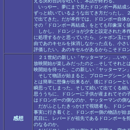
える決め台詞を吐いて、本話が終わる。
いっやー、夢にまで見たドロンボー再結成シ
ずっと続いているような出てき方だったし、
で出てきた。だが本作では、ドロンボー自体
その「ドロンボー再結成」をとても印象深く
しかし、ドロンジョが少女と設定された本作
に処理するかと思っていたら、シャボン玉に
由であのキセルを抹消しなかった点も、小さ
評価したい。あのキセルがあるからこそドロ
２１世紀の新しい「ヤッターマン」…いや、
放映開始が楽しみだったのと…そしてそれと
映開始を待った。この新しい「ヤッターマン
そして物語が始まると、プロローグシーンを
とは簡単に想像が出来るが、後にドロシーと
瞬思ってしまった。そして続いて出てくる細
思ううちに、ドロシーに子供が産まれてその
はドロンボーの側なのか、ヤッターマンの側
だがふとしたきっかけで視聴者も、ドロシー
事実に行き着くと、ドロンボー側の物語が始
感想
尻目に、レパードが祖先であるドロンボーを
のなるのか。