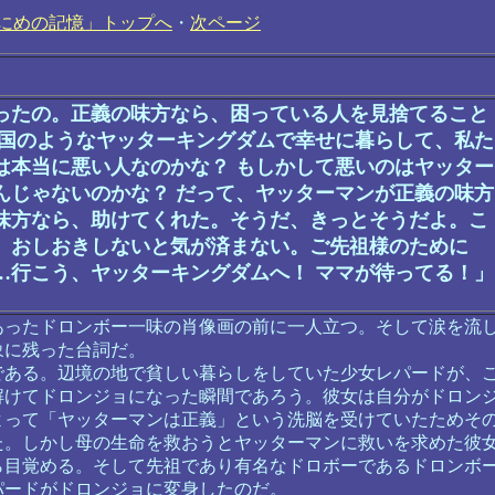
にめの記憶」トップへ
・
次ページ
ったの。正義の味方なら、困っている人を見捨てること
天国のようなヤッターキングダムで幸せに暮らして、私た
は本当に悪い人なのかな？ もしかして悪いのはヤッター
んじゃないのかな？ だって、ヤッターマンが正義の味方
味方なら、助けてくれた。そうだ、きっとそうだよ。こ
、おしおきしないと気が済まない。ご先祖様のために
…行こう、ヤッターキングダムへ！ ママが待ってる！」
ったドロンボー一味の肖像画の前に一人立つ。そして涙を流
象に残った台詞だ。
ある。辺境の地で貧しい暮らしをしていた少女レパードが、
解けてドロンジョになった瞬間であろう。彼女は自分がドロン
よって「ヤッターマンは正義」という洗脳を受けていたためそ
た。しかし母の生命を救おうとヤッターマンに救いを求めた彼
ら目覚める。そして先祖であり有名なドロボーであるドロンボ
パードがドロンジョに変身したのだ。