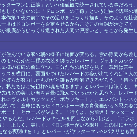
ッターマンは正義」という価値観で統一されている事だろう
何もしていないのに「ドロンボーの子孫」という理由で辺境の
。本作第１夜の前半でその辺りをじっくり描き、そのような社
に一度はドロンボーを否定させるからこそこの台詞が活きてく
のが根底からひっくり返された人間の戸惑いと、そこから発生
が住んでいる家の朝の様子に場面が変わる。雲の隙間から差
ロのような殆ど半裸の衣装を纏ったレパード、ヴォルトカッツ
ベェ様の石碑の前に立つ。自分たちの格好を見て「裁縫は苦手
トゥスを横目に、覆面をつけたレパードの姿が出てくれば３人
うと彼らが努力したものだと誰もが理解できるだろう。「待っ
い。私たちはご先祖様の魂を継ぎます」とレパードは呟くと、
が先ほどの美しい海を背景に飛んでいったかと思うと、レパー
これにヴォルトカッツェが「ボヤッキー！」、エレパントゥス
に続いて、倉庫にあったドロンボー一味の肖像画から３忍の姿
ボー！」とポーズが決まる。「行くよ、お前達！ ヤッターマ
てやるんだ」レパードがキセルを回しながら叫ぶと、「アラホ
清く、正しく、美しく、ドロンボーがいる限り、この世にヤッ
たなる夜明けを！」とレパードがヤッターマンのパクリとも言