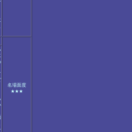
ン
、
に
こ
ち
に
わ
３
て
ピ
名場面度
★★★
ろ
い
、
語
ま
そ