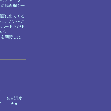
やっとヤッター
、名場面欄シー
画面に出てくる
いる。だからこ
レパードらがド
のだ。
語を期待した
ッ
オ
も
名台詞度
本
★★