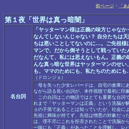
前ページ
・
「あ
第１夜「世界は真っ暗闇」
「ヤッターマン様は正義の味方じゃなか
なんてしないんじゃない？ 自分たちは
ちは悪いことしてないのに…。ご先祖様
マンで、だから倒そうとして戦っていた
だなんて、私には思えないもん。正義の
んな真っ暗な世界はヤッターマンのせい
も、ママのためにも、私たちのためにも
（ドロンジョ）
母を失った少女レパードは、自宅の倉庫にあ
ながら語る長い台詞が、本作視聴で最初に印
名台詞
この台詞はこの物語ではとても重要な台詞で
れまで「ヤッターマンは正義」という洗脳が
ョの子孫であることは知っていたが、社会に
先祖に興味が持てず、先祖は憎悪の対象だっ
は、理不尽にこれを拒否されたことで洗脳か
一味にも「正義」があったことを理解し、レ