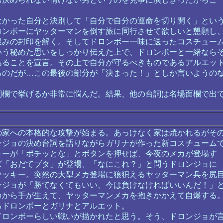
かった自分と決別して「自分で自分の運命を切り開く」とい
ロンボーにヤッターマンを倒す旅に同行させて欲しいと懇願し
恨みの封印を解く。そしてドロンボー一味に送ったコスチュー
いう秘めた思いをしっかり伝えた上で、ドロンボーと一緒なら
あることを宣言。その上で自分が守るべきものであるアルエッ
るのだが…この最後の部分が「決まった！」としか言いようの
欄で挙げるか非常に悩んだ。結果、他の台詞は名場面欄で出
家への本格的な攻撃が始まる。あっけなく家は焼かれるがそ
ンジョの決め台詞を語りながらガリナが作った新コスチューム
キーが「ポチッとな」とボタンを押せば、今夜のメカが登場す
ば「おだてブタ」が登場、「なにこれ？」と問うドロンジョに
ヤッキー。突然の大型メカ登場に狼狽えるヤッターマン兵を尻
ンジョが「勝てなくてもいい、今は負けなければいいんだ！」
カから手が生えて、ヤッターマンメカを抱きかかえて自爆する
るドロンボーとガリナとアルエット。
ロンボーらしい戦いが描かれたと思う。そう、ドロンジョが