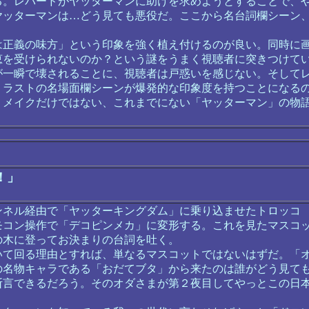
。レパードがヤッターマンに助けを求めようとすることで、
ヤッターマンは…どう見ても悪役だ。ここから名台詞欄シーン
正義の味方」という印象を強く植え付けるのが良い。同時に
恵を受けられないのか？という謎をうまく視聴者に突きつけて
が一瞬で壊されることに、視聴者は戸惑いを感じない。そして
、ラストの名場面欄シーンが爆発的な印象度を持つことになる
メイクだけではない、これまでにない「ヤッターマン」の物
！」
ネル経由で「ヤッターキングダム」に乗り込ませたトロッコ
モコン操作で「デコピンメカ」に変形する。これを見たマスコ
の木に登ってお決まりの台詞を吐く。
て回る理由とすれば、単なるマスコットではないはずだ。「
の名物キャラである「おだてブタ」から来たのは誰がどう見て
断言できるだろう。そのオダさまが第２夜目してやっとこの日
。