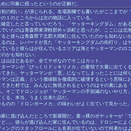
ために印象に残ったというのが正解だ。
初の戦い」が演じられる。名場面欄でも書いたがここまでが
分の１のところからは次の物語に入っている。
確定したと言っていいだろう。「ヤッターキングダム」があ
んでいたのは青森県東津軽郡外ヶ浜町と思ったが、ここには北
すると彼らは青森県下北郡大間町に住んでいたのかも知れない
えるのは、レパードが見た「ヤッターキングダムの街灯り」は
見ていると彼らはが住んでいるエリアは海とヤッターマンのロ
なのかも知れない。
は山ほどあるが、全てヤボなのでそこはカット。
ターマンが「びっくりドッキリメカ」の要領で大量に出てく
ってきた。ヤッターマンが「悪」になってしまったことには何
ーマンは正義」という価値観を徹底的に破壊するという意味に
してきた村では、みんなに無視されるというのはその裏にある
る。そこでドロンジョが「ヤッターマンの手加減のないやり方
てくる。本当、うまく出来た話だ。
ものの「ドロンボーメカ」の味わいがよく出ていて良かった
！
家に逃げ込んだところで新展開だ。素っ裸のボヤッキーが「
けど…。彼らが逃げ込んだ家に住んでいるのは、ドロシーによ
ディングのスタッフロールにも名前が出ていないので何者かは