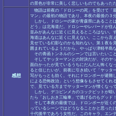
の景色が非常に美しく悲しいものでもあった
物語は前夜の「ドロシーの死」を受けて「最
マン」の最初の物語であり、本夜の最後の３
しかし、ドロシーの家が青森県にあることは
どう」は北海道だ。ドロシーやレパードが住
並みがあんなに近くに見えるところはない。
海道はあんなに近くに見えない。ここから言
見せている幻影なのかも知れない。第１夜を
囲まれているようだから、やっぱり津軽半島
その青函トンネルのシーンでは言いたいこと
そしてヤッターマンとの対決だが、そのヤッ
面白かったが見ているうちにだんだん怖くな
ると信じたいが、前夜に引き続いて「ヤッタ
感想
写がもっとも効く。それにドロンボーが避難
による恐怖政治」という想像をもさせてくれ
で、見ている方までヤッターマンが憎くなっ
しかし、デコピンメカのコックピットが暗い
たら「おしおき三輪車」で逃げるのもグッド
そして本夜の最後では、ドロンボーが近くの
っているシーンではどうなることかと思った
十代後半であろう女性だ。このキャラ、エン