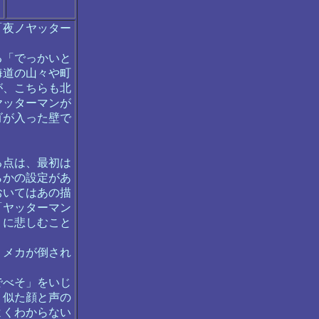
「夜ノヤッター
る「でっかいと
海道の山々や町
が、こちらも北
ヤッターマンが
ゴが入った壁で
る点は、最初は
らかの設定があ
おいてはあの描
「ヤッターマン
」に悲しむこと
。メカが倒され
でべそ」をいじ
く似た顔と声の
よくわからない