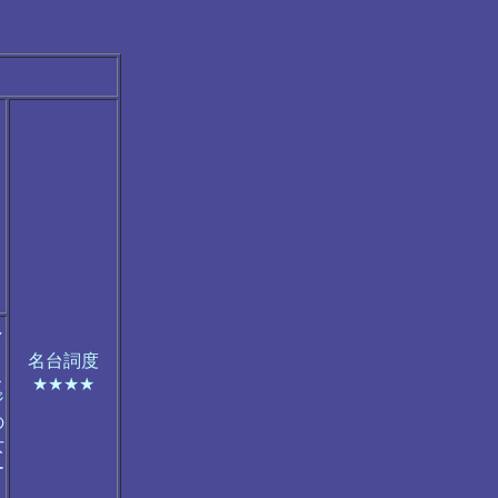
し
名台詞度
こ
★★★★
ジ
の
女
ー