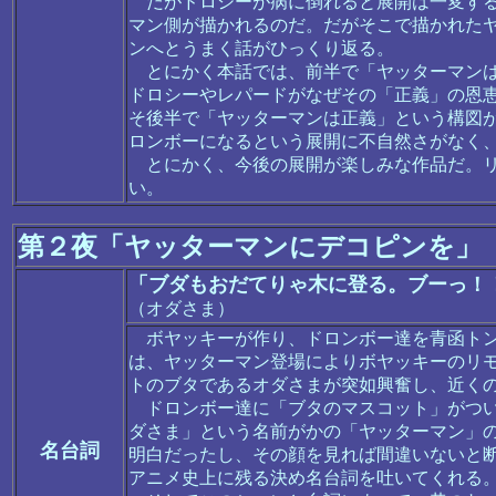
だがドロシーが病に倒れると展開は一変する
マン側が描かれるのだ。だがそこで描かれた
ンへとうまく話がひっくり返る。
とにかく本話では、前半で「ヤッターマンは
ドロシーやレパードがなぜその「正義」の恩
そ後半で「ヤッターマンは正義」という構図
ロンボーになるという展開に不自然さがなく
とにかく、今後の展開が楽しみな作品だ。リ
い。
第２夜「ヤッターマンにデコピンを」
「ブダもおだてりゃ木に登る。ブーっ！
（オダさま）
ボヤッキーが作り、ドロンボー達を青函トン
は、ヤッターマン登場によりボヤッキーのリ
トのブタであるオダさまが突如興奮し、近く
ドロンボー達に「ブタのマスコット」がつい
ダさま」という名前がかの「ヤッターマン」
名台詞
明白だったし、その顔を見れば間違いないと
アニメ史上に残る決め名台詞を吐いてくれる