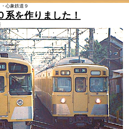
」・心象鉄道９
０系を作りました！
新