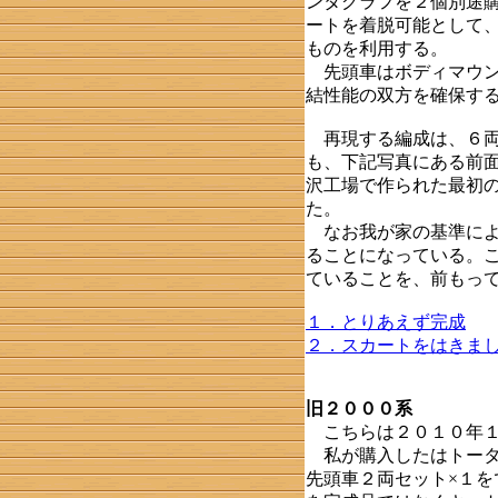
ンタグラフを２個別途
ートを着脱可能として
ものを利用する。
先頭車はボディマウン
結性能の双方を確保す
再現する編成は、６両
も、下記写真にある前
沢工場で作られた最初
た。
なお我が家の基準によ
ることになっている。
ていることを、前もっ
１．とりあえず完成
２．スカートをはきま
旧２０００系
こちらは２０１０年１
私が購入したはトータ
先頭車２両セット×１を