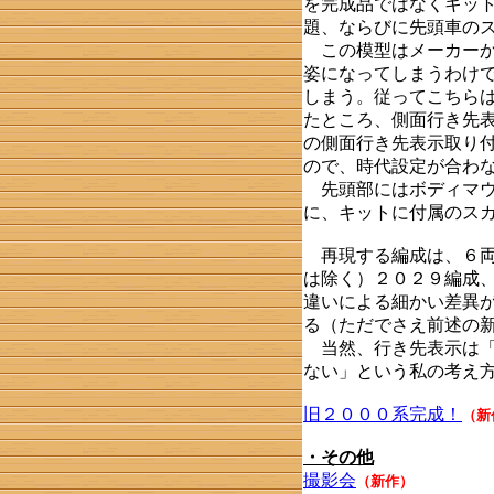
を完成品ではなくキッ
題、ならびに先頭車の
この模型はメーカーか
姿になってしまうわけ
しまう。従ってこちら
たところ、側面行き先
の側面行き先表示取り
ので、時代設定が合わ
先頭部にはボディマウ
に、キットに付属のス
再現する編成は、６両
は除く）２０２９編成
違いによる細かい差異
る（ただでさえ前述の
当然、行き先表示は「
ない」という私の考え
旧２０００系完成！
（新
・その他
撮影会
（新作）