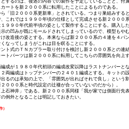
トとするのは、後述の内容での製作を予定していることと、付
スカートを新２０００系に転用したことによるものである。
ら「旧２０００系更新車」とされている。つまり巣組みすると
で、これでは１９９０年頃の仕様として完成させる新２０００
は１９９０年代前半頃の姿として製作することにする。購入し
表示の凹みが既にモールドされてしまっているので、模型もや
付け改造後の姿とする。本来ならば新２０００系の４連を４パ
なくなってしまうがこれは目を瞑ることにする。
ント式のＴＮカプラー取り付けを検討し新２０００系との連結
カートパーツは新２０００系に転用してこちらの雰囲気を向上
編成が１９８０年代初頭の編成改変以降はラストナンバーとな
、２両編成はトップナンバーの２４０１編成とする。キットの
が出るのは承知の上で、「雰囲気が出ればそれで良し」という
新２０００系と時代設定の辻褄が合っていないのだから）。
上石神井」である。新２０００系同様「我が家では側面行先表
方の例外となることは明記しておきたい。
作）