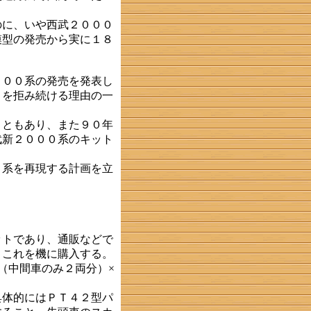
に、いや西武２０００
模型の発売から実に１８
００系の発売を発表し
とを拒み続ける理由の一
ともあり、また９０年
武新２０００系のキット
系を再現する計画を立
トであり、通販などで
、これを機に購入する。
（中間車のみ２両分）×
体的にはＰＴ４２型パ