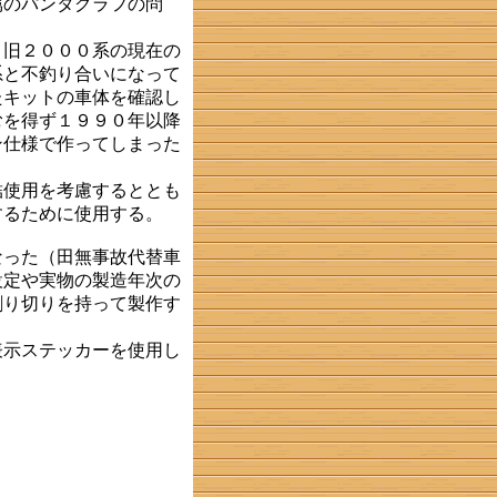
属のパンタグラフの問
旧２０００系の現在の
系と不釣り合いになって
たキットの車体を確認し
むを得ず１９９０年以降
ン仕様で作ってしまった
使用を考慮するととも
するために使用する。
った（田無事故代替車
設定や実物の製造年次の
割り切りを持って製作す
示ステッカーを使用し