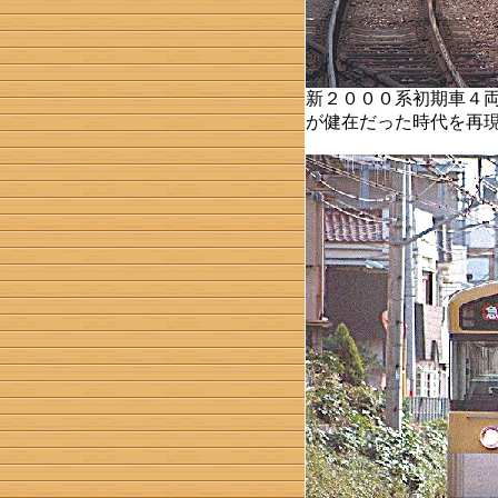
新２０００系初期車４
が健在だった時代を再