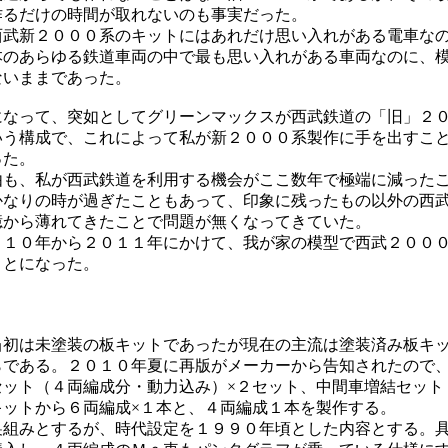
作るだけの時間が取れないのも事実だった。
武新２０００系のキットにはあれだけ思い入れがある電車なの
本のあらゆる鉄道車両の中で最も思い入れがある車両なのに、
ないままであった。
なって、突如としてグリーンマックスが西武鉄道の「旧」２０
いう構成で、これによって私が新２０００系製作に手を出すこ
った。
も、私が西武鉄道を利用する機会がここ数年で極端に減ったこ
かなりの時が過ぎたこともあって、印象に残ったもの以外の西
憶から薄れてきたことで問題が無くなってきていた。
１０年から２０１１年にかけて、我が家の模型で西武２０００
ことになった。
初は未塗装の板キットであったが現在の主流は塗装済み板キッ
らである。２０１０年夏に再版がメーカーから告知されたので
ット（４両編成分・動力込み）×２セット、中間車増結セット
キットから６両編成×１本と、４両編成１本を製作する。
組みとするが、時代設定を１９９０年頃とした内容とする。具