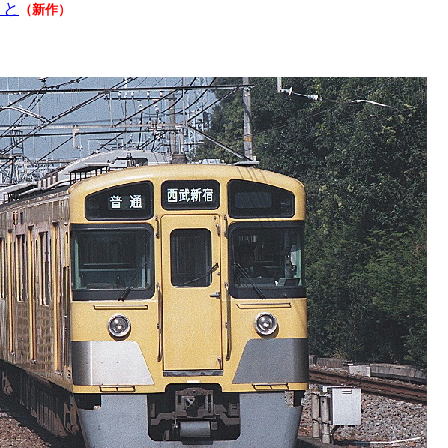
こと
（新作）