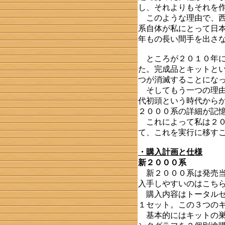
し、それよりもそれを
このような理由で、西
系自体が私にとって日
年もの長い間手を出さ
ところが２０１０年に
た。完成品とキットと
つが消滅することにな
そしてもう一つの理由
代初頭という時代から
２０００系の詳細が記
これによって私は２０
て、これを実行に移す
・購入計画と仕様
新２０００系
新２０００系は発売当
入手しやすいのはこち
購入内容はトータルセ
１セット。この３つの
基本的にはキットの巣