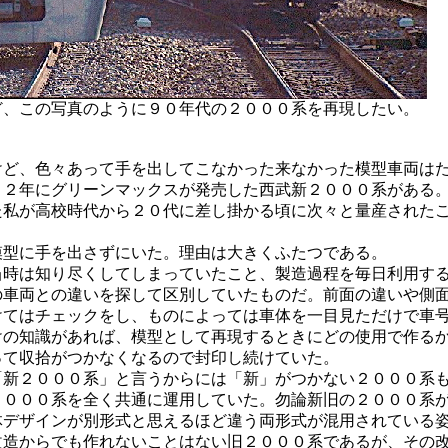
ど、この写真のように９０年代の２０００系を再現したい。
ど、色々あって手を出してこなかった来なかった模型車両は
２年にグリーンマックスが発売した西武新２０００系がある。
た私が高校時代から２０代に差し掛かる頃に次々と量産された
型に手を出さずにいた。理由は大きくふたつである。
時は知り尽くしてしまっていたこと、製造過程を毎日利用する
の車両との違いを探して区別していたものだ。前面の違いや側
けてはチェックをし、ものによっては車体を一目見ただけで車
けの知識があれば、模型として再現するときにどの使用で作る
って収拾がつかなくなるので封印し続けていた。
新２０００系」と言うからには「新」がつかない２０００系も
２０００系を全く共通に運用していた。勿論新旧の２０００系
体デザインが別形式と思えるほど違う両形式が混用されている
改造からでも作れないことはない旧２０００系であるが、その