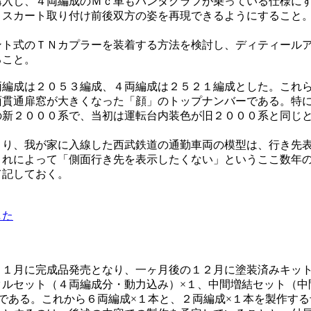
購入し、４両編成のＭｃ車もパンタグラフが乗っている仕様に
、スカート取り付け前後双方の姿を再現できるようにすること
ト式のＴＮカプラーを装着する方法を検討し、ディティールア
ること。
編成は２０５３編成、４両編成は２５２１編成とした。これら
面貫通扉窓が大きくなった「顔」のトップナンバーである。特
の新２０００系で、当初は運転台内装色が旧２０００系と同じ
り、我が家に入線した西武鉄道の通勤車両の模型は、行き先表
これによって「側面行き先を表示したくない」というここ数年
て記しておく。
した
１月に完成品発売となり、一ヶ月後の１２月に塗装済みキッ
ルセット（４両編成分・動力込み）×１、中間増結セット（中
である。これから６両編成×１本と、２両編成×１本を製作す