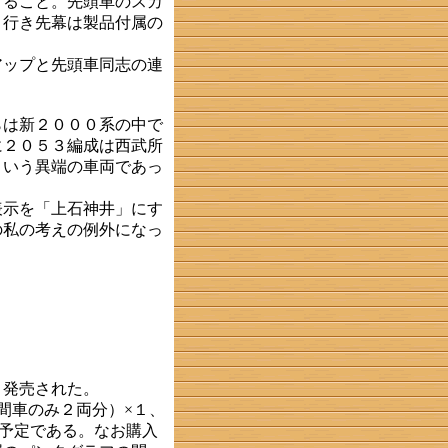
すること。先頭車のスカ
。行き先幕は製品付属の
ップと先頭車同志の連
は新２０００系の中で
に２０５３編成は西武所
という異端の車両であっ
示を「上石神井」にす
の私の考えの例外になっ
ト発売された。
間車のみ２両分）×１、
る予定である。なお購入