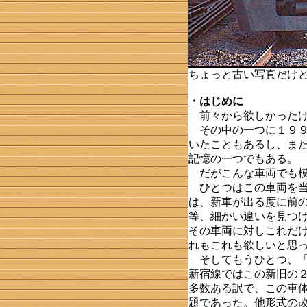
ちょっと古い写真だけ
・はじめに
前々から欲しかったけ
その中の一つに１９９
いたこともあるし、ま
記憶の一つでもある。
だがこんな車両でも模
ひとつはこの車両を当
は、新車が出る度に前
等、細かい違いを見つ
その車両に対しこれだ
れもこれも欲しいと思
そしてもうひとつ、「
新宿線ではこの新旧の
多数ある訳で、この車
題であった。他形式の