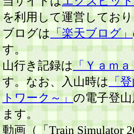
当サイトは
エクスビット
を利用して運営しており
ブログは
「楽天ブログ」
す。
山行き記録は
「Ｙａｍａ
す。なお、入山時は
「登
トワーク～」
の電子登山
ます。
動画（「Train Simula