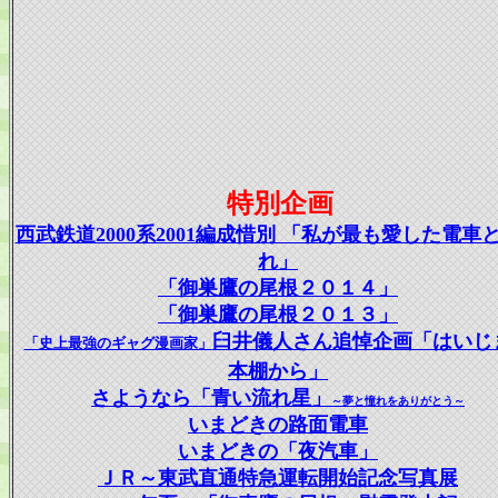
特別企画
西武鉄道2000系2001編成惜別 「私が最も愛した電車
れ」
「御巣鷹の尾根２０１４」
「御巣鷹の尾根２０１３」
臼井儀人さん追悼企画「はいじ
「史上最強のギャグ漫画家」
本棚から」
さようなら「青い流れ星」
～夢と憧れをありがとう～
いまどきの路面電車
いまどきの「夜汽車」
ＪＲ～東武直通特急運転開始記念写真展