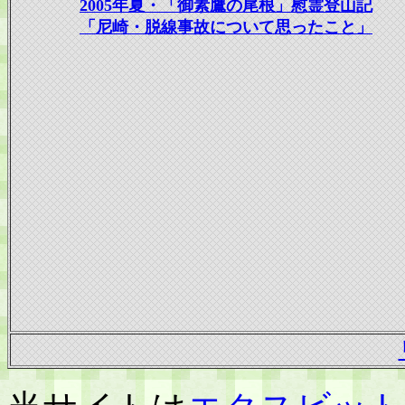
2005年夏・「御素鷹の尾根」慰霊登山記
「尼崎・脱線事故について思ったこと」